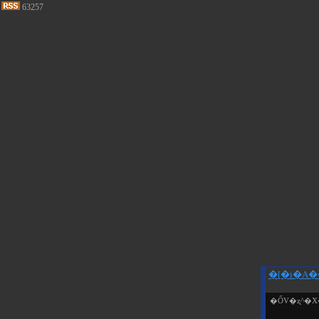
63257
�[�i�A
�ŐV�ʐ^�X�V