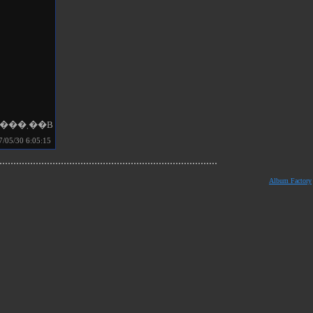
�E�B���[�E�B���[����̕��i��s����ɃA�b�v���[�h���Ă����܂��B
/30 6:05:15
Album Factory