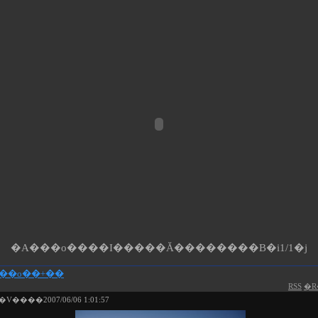
�A���o����I�����Ă��������B�i1/1�j
���o��+��
RSS
�R
����2007/06/06 1:01:57