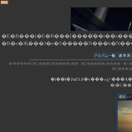
�E�B���[�E�B���[����̕��i��s����
�\�����F
�V���R�����g��
/
�R�����g����
/
�V
�C���g
�i��l�Ɂuf/5.
�|�C��
(1)