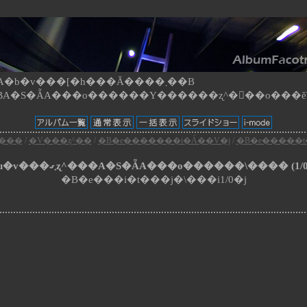
b�v���[�h���Ă����܂��B
���
/
�V���ʐ^��
/
�B�e�������i�Á��V�j
/
�B�e�����t
�i��l�Ɂu�v���܂ގʐ^���A�S�ẴA���o������\���� (1/0
�B�e���i�t���j�\���i1/0�j