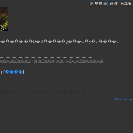
�B�e�Җ���J�e�S�����N���b�N����ƁA�S�ẴA���o������Y������ʐ^�𔲂��o���ĕ\�����܂��B�R�����g�͂��C�y�ɂǂ����c!
���i�V���Áj
/
�|�C���g��
/
�J�e�S������
) [
����
]
Album Factory