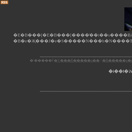
�E�B���[�E�B���[����̕��i��s����ɃA�
�\�����F
�V���R�����g��
/
�R�����g�