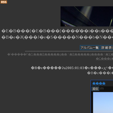
�E�B���[�E�B���[����̕��i��s����
�\�����F
�V���R�����g��
/
�R�����g����
/
�V
�C���g
�B�e��
�B�e���i�
����
(0)