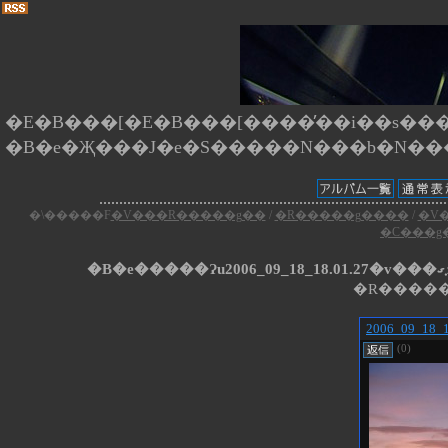
�E�B���[�E�B���[����̕��i��s����
�\�����F
�V���R�����g��
/
�R�����g����
/
�V
�C���g
�R�����
2006_09_18_1
(0)