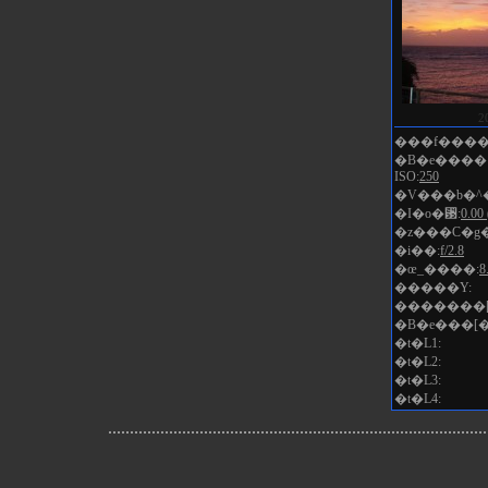
2
���f����
�B�e����
ISO:
250
�V���b�^�
�I�o�␳:
0.00 
�z���C�g
�i��:
f/2.8
�œ_����:
8
�����Y:
�������[
�B�e���[�
�t�L1:
�t�L2:
�t�L3:
�t�L4: