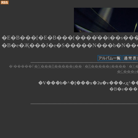
�E�B���[�E�B���[����̕��i��s����
�\�����F
�V���R�����g��
/
�R�����g����
/
�V
�C���g
�V���b
�B�e���i