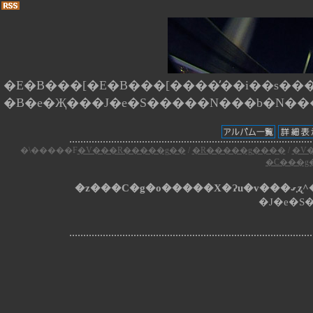
�E�B���[�E�B���[����̕��i��s����
�\�����F
�V���R�����g��
/
�R�����g����
/
�V
�C���g
�z�