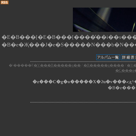
�E�B���[�E�B���[����̕��i��s����
�\�����F
�V���R�����g��
/
�R�����g����
/
�V
�C���g
�z�
�B�e���i