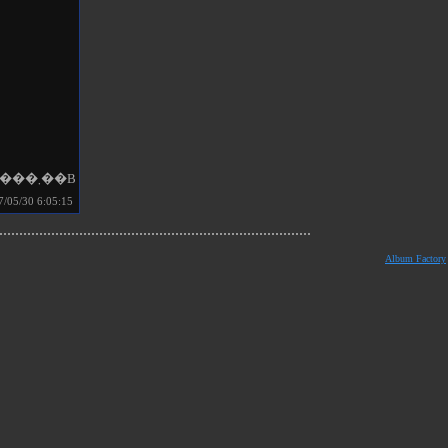
�E�B���[�E�B���[����̕��i��s����ɃA�b�v���[�h���Ă����܂��B
/30 6:05:15
Album Factory