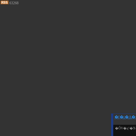
63268
�[�i�A
�ŐV�ʐ^�X�V