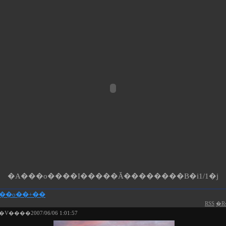
�A���o����I�����Ă��������B�i1/1�j
���o��+��
RSS
�R
����2007/06/06 1:01:57