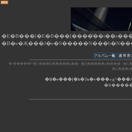
�E�B���[�E�B���[����̕��i��s����
�\�����F
�V���R�����g��
/
�R�����g����
/
�V
�C���g
�B�e���[�
�R�����