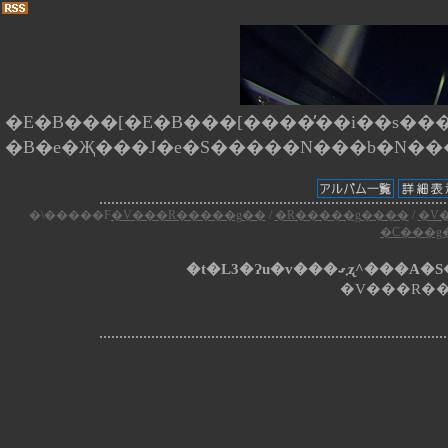
�E�B���[�E�B���[����̕��i��s����
�\�����F
�V���R�����g��
/
�R�����g����
/
�V
�C���g
�t�L3�Ɂu�v���
�V���R���