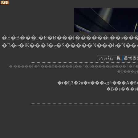
�E�B���[�E�B���[����̕��i��s����
�\�����F
�V���R�����g��
/
�R�����g����
/
�V
�C���g
�t�L3�Ɂu�v���
�B�e���i�