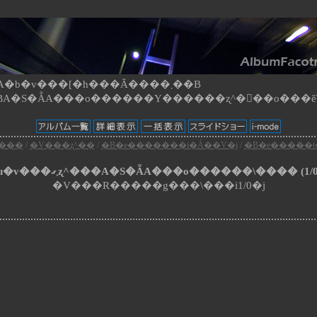
b�v���[�h���Ă����܂��B
���
/
�V���ʐ^��
/
�B�e�������i�Á��V�j
/
�B�e�����t
�t�L4�Ɂu�v���܂ގʐ^���A�S�ẴA���o������\���� (1/0
�V���R�����g���\���i1/0�j