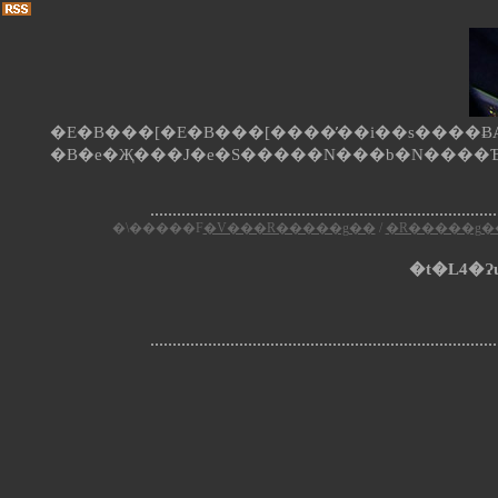
�E�B���[�E�B���[����̕��i��s����ɃA�
�\�����F
�V���R�����g��
/
�R�����g�