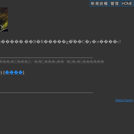
�B�e�Җ���J�e�S�����N���b�N����ƁA�S�ẴA���o������Y������ʐ^�𔲂��o���ĕ\�����܂��B�R�����g�͂��C�y�ɂǂ����c!
���i�V���Áj
/
�|�C���g��
/
�J�e�S������
) [
����
]
Album Factory