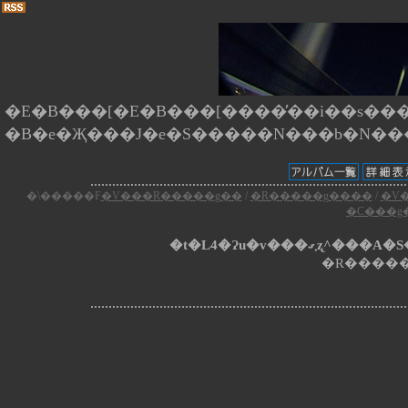
�E�B���[�E�B���[����̕��i��s����
�\�����F
�V���R�����g��
/
�R�����g����
/
�V
�C���g
�t�L4�Ɂu�v���
�R�����