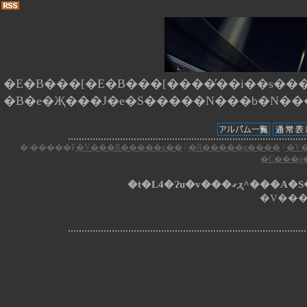
�E�B���[�E�B���[����̕��i��s����
�\�����F
�V���R�����g��
/
�R�����g����
/
�V
�C���g
�t�L4�Ɂu�v���
�V���ʐ