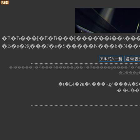
�E�B���[�E�B���[����̕��i��s����
�\�����F
�V���R�����g��
/
�R�����g����
/
�V
�C���g
�t�L4�Ɂu�v���
�|�C��