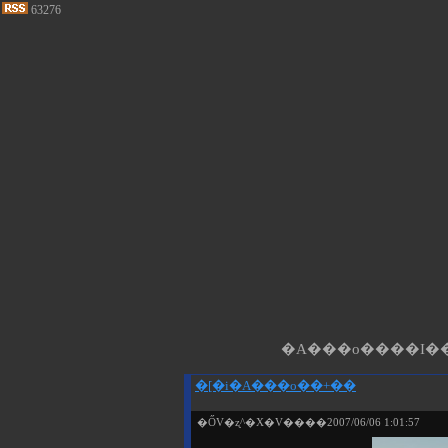
63276
�A���o����I��
�[�i�A���o��+��
�ŐV�ʐ^�X�V����2007/06/06 1:01:57