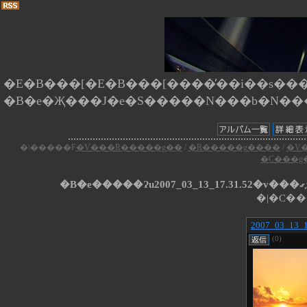
�E�B���[�E�B���[����̕��i��s����
�\�����F
�V���R�����g��
/
�R�����g����
/
�V
�C���g
�|�C��
2007_03_13_1
(0)