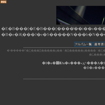
�E�B���[�E�B���[����̕��i��s����
�\�����F
�V���R�����g��
/
�R�����g����
/
�V
�C���g
�I�o�␳�Ɂu�v�
�B�e���i