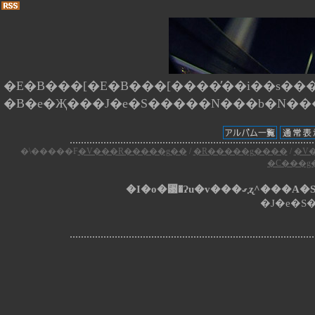
�E�B���[�E�B���[����̕��i��s����
�\�����F
�V���R�����g��
/
�R�����g����
/
�V
�C���g
�I�o�␳�Ɂu�v�