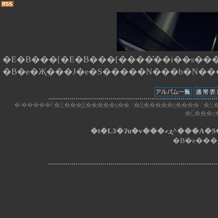
�E�B���[�E�B���[����̕��i��s����
�\�����F
�V���R�����g��
/
�R�����g����
/
�V
�C���g
�t�L3�Ɂu�v���
�B�e���i