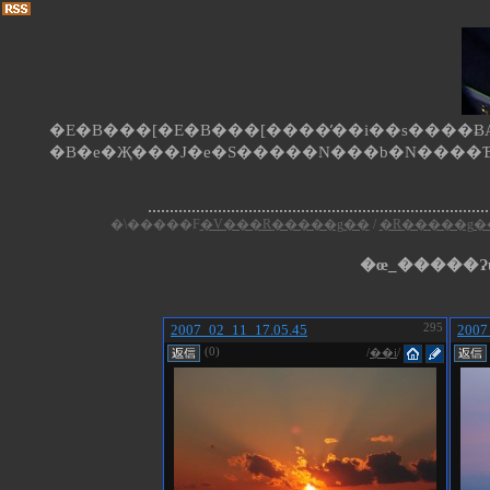
�E�B���[�E�B���[����̕��i��s����ɃA�
�\�����F
�V���R�����g��
/
�R�����g�
2007_02_11_17.05.45
295
2007
(0)
/
��i
/