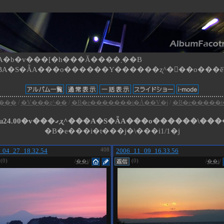
b�v���[�h���Ă����܂��B
���
/
�V���ʐ^��
/
�B�e�������i�Á��V�j
/
�B�e�����t
�œ_�����Ɂu24.00�v���܂ގʐ^���A�S�ẴA���o������\���
�B�e���i�t���j�\���i1/1�j
_04_27_18.32.54
408
2006_11_09_16.33.56
(0)
(0)
/
��i
/
/
��i
/