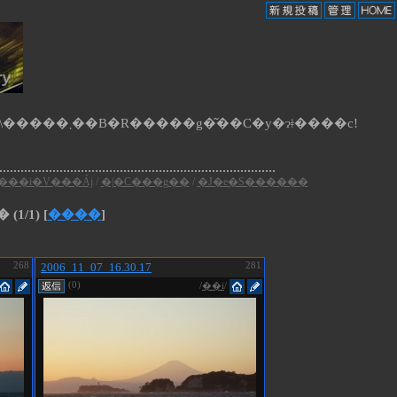
�B�e�Җ���J�e�S�����N���b�N����ƁA�S�ẴA���o������Y������ʐ^�𔲂��o���ĕ\�����܂��B�R�����g�͂��C�y�ɂǂ����c!
���i�V���Áj
/
�|�C���g��
/
�J�e�S������
� (1/1) [
����
]
268
2006_11_07_16.30.17
281
(0)
/
��i
/