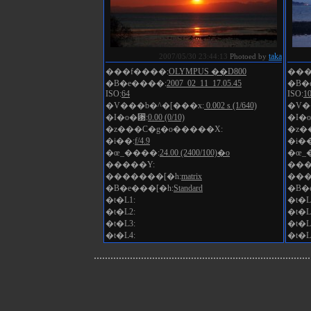
taka
2007/05/30 23:44:13
Photoed by
���f����:
OLYMPUS ��D800
���
�B�e����:
2007_02_11_17.05.45
�B�
ISO:
64
ISO:
1
�V���b�^�[���x:
0.002 s (1/640)
�V�
�I�o�␳:
0.00 (0/10)
�I�
�z���C�g�o�����X:
�z�
�i��:
f/4.9
�i��
�œ_����:
24.00 (2400/100)�o
�œ_
�����Y:
���
�������[�h:
matrix
���
�B�e���[�h:
Standard
�B�
�t�L1:
�t�L
�t�L2:
�t�L
�t�L3:
�t�L
�t�L4:
�t�L