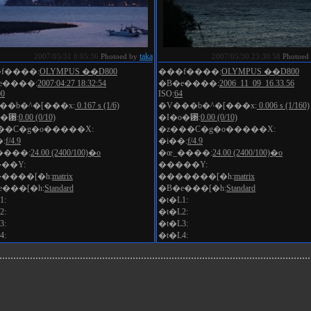
taka
2007/05/31 0:05:36
Photoed by
2007/05/30 23:30:58
Photoed
f����:
OLYMPUS ��D800
���f����:
OLYMPUS ��D800
e����:
2007:04:27 18:32:54
�B�e����:
2006_11_09_16.33.56
00
ISO:
64
��b�^�[���x:
0.167 s (1/6)
�V���b�^�[���x:
0.006 s (1/160)
o�␳:
0.00 (0/10)
�I�o�␳:
0.00 (0/10)
��C�g�o�����X:
�z���C�g�o�����X:
:
f/4.9
�i��:
f/4.9
����:
24.00 (2400/100)�o
�œ_����:
24.00 (2400/100)�o
��Y:
�����Y:
����[�h:
matrix
�������[�h:
matrix
e���[�h:
Standard
�B�e���[�h:
Standard
1:
�t�L1:
2:
�t�L2:
3:
�t�L3:
4:
�t�L4: