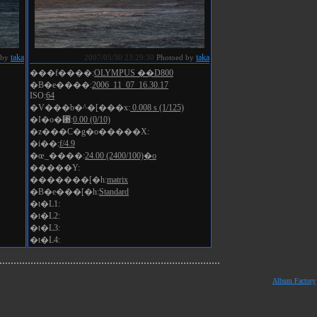
taka
taka
 by
2007/05/30 23:29:30
Photoed by
���f����:
OLYMPUS ��D800
�B�e����:
2006_11_07_16.30.17
ISO:
64
�V���b�^�[���x:
0.008 s (1/125)
�I�o�␳:
0.00 (0/10)
�z���C�g�o�����X:
�i��:
f/4.9
�œ_����:
24.00 (2400/100)�o
�����Y:
�������[�h:
matrix
�B�e���[�h:
Standard
�t�L1:
�t�L2:
�t�L3:
�t�L4:
Album Factory